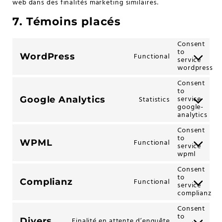
web dans des finalités marketing similaires.
7. Témoins placés
Consent
to
WordPress
Functional
service
wordpress
Consent
to
service
Google Analytics
Statistics
google-
analytics
Consent
to
WPML
Functional
service
wpml
Consent
to
Complianz
Functional
service
complianz
Consent
to
Divers
Finalité en attente d’enquête