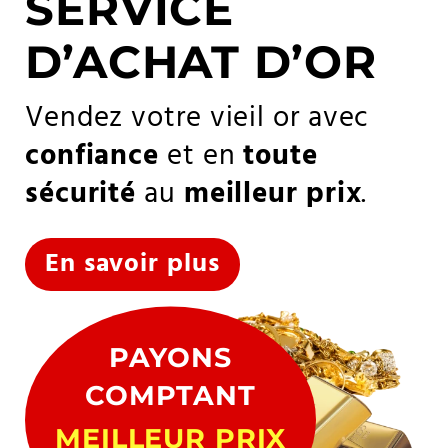
SERVICE
D’ACHAT D’OR
Vendez votre vieil or avec
confiance
et en
toute
sécurité
au
meilleur prix
.
En savoir plus
PAYONS
COMPTANT
MEILLEUR PRIX