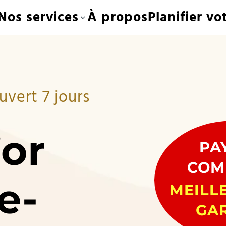
Nos services
À propos
Planifier vo
uvert 7 jours
’or
PA
COM
e-
MEILL
GA