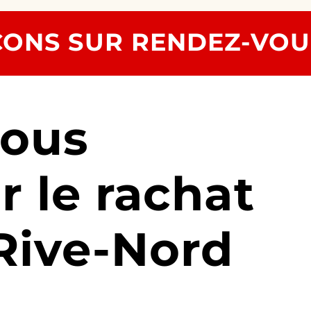
ONS SUR RENDEZ-VOU
nous
r le rachat
 Rive-Nord