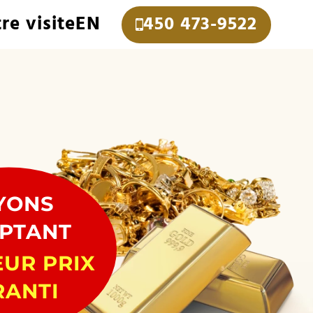
tre visite
EN
450 473-9522
YONS
PTANT
EUR PRIX
RANTI