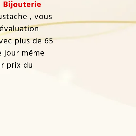
a
Bijouterie
Eustache , vous
 évaluation
vec plus de 65
le jour même
r prix du