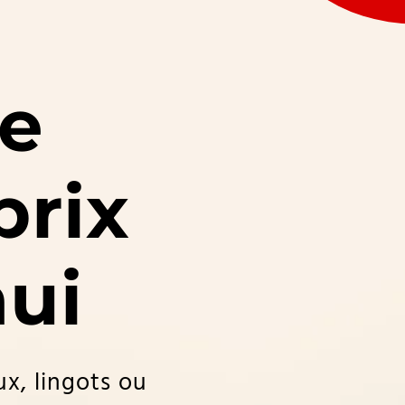
le
prix
hui
x, lingots ou